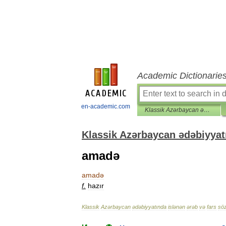
Academic Dictionarie
en-academic.com
Klassik Azərbaycan ədəbiyyatında islənən ərəb və fars sözləri lüğəti
Klassik Azərbaycan ədəbiyyatı
amadə
amadə
f
.
hazır
Klassik
Azərbaycan
ədəbiyyatında
islənən
ərəb
və
fars
söz