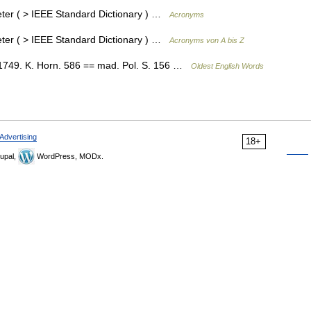
ter ( > IEEE Standard Dictionary ) …
Acronyms
ter ( > IEEE Standard Dictionary ) …
Acronyms von A bis Z
 1749. K. Horn. 586 == mad. Pol. S. 156 …
Oldest English Words
Advertising
18+
upal,
WordPress, MODx.