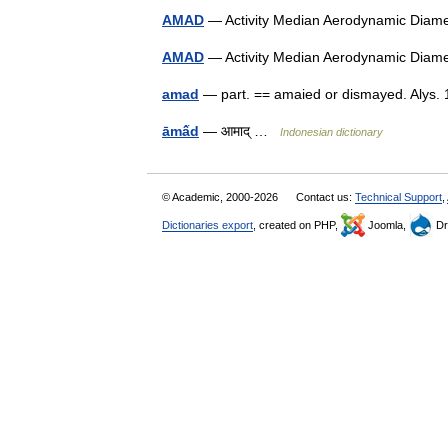
AMAD
— Activity Median Aerodynamic Diame
AMAD
— Activity Median Aerodynamic Diame
amad
— part. == amaied or dismayed. Alys.
āmấd
— आमाद् …
Indonesian dictionary
© Academic, 2000-2026
Contact us:
Technical Support
,
Dictionaries export
, created on PHP,
Joomla,
Dr