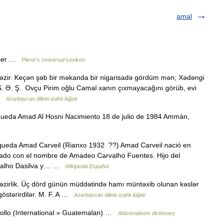
amal
Asser …
Pierer's Universal-Lexikon
təzir. Keçən şəb bir məkanda bir nigarisadə gördüm mən; Xədəngi
Ə. Ş.. Ovçu Pirim oğlu Camal xanın çıxmayacağını görüb, evi
 …
Azərbaycan dilinin izahlı lüğəti
ueda Amad Al Hosni Nacimiento 18 de julio de 1984 Ammán,
queda Amad Carveil (Rianxo 1932 ??) Amad Carveil nació en
zado con el nombre de Amadeo Carvalho Fuentes. Hijo del
arvalho Dasilva y… …
Wikipedia Español
ntəzirlik. Üç dörd günün müddətində hamı müntəxib olunan kəslər
göstərirdilər. M. F. A …
Azərbaycan dilinin izahlı lüğəti
llo (International » Guatemalan) …
Abbreviations dictionary