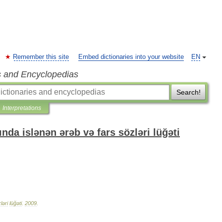
Remember this site
Embed dictionaries into your website
EN
s and Encyclopedias
Search!
Interpretations
nda islənən ərəb və fars sözləri lüğəti
ləri
lüğəti
.
2009
.