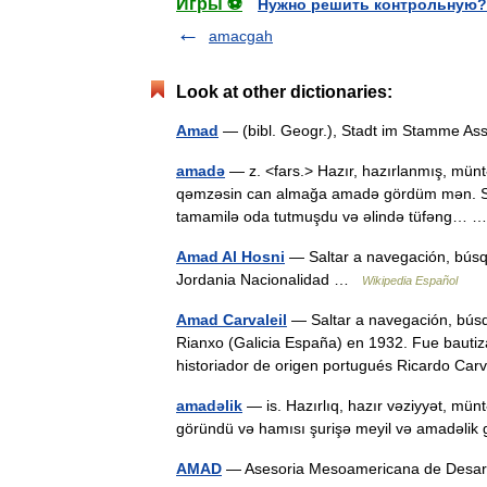
Игры ⚽
Нужно решить контрольную?
amacgah
Look at other dictionaries:
Amad
— (bibl. Geogr.), Stadt im Stamme 
amadə
— z. <fars.> Hazır, hazırlanmış, mün
qəmzəsin can almağa amadə gördüm mən. S. 
tamamilə oda tutmuşdu və əlində tüfəng…
Amad Al Hosni
— Saltar a navegación, búsq
Jordania Nacionalidad …
Wikipedia Español
Amad Carvaleil
— Saltar a navegación, bús
Rianxo (Galicia España) en 1932. Fue bauti
historiador de origen portugués Ricardo C
amadəlik
— is. Hazırlıq, hazır vəziyyət, mü
göründü və hamısı şurişə meyil və amadəlik 
AMAD
— Asesoria Mesoamericana de Desaro